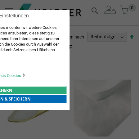
Zum
Mein
0
Suche
Inhalt
 Einstellungen
springen
es möchten wir weitere Cookies
ices anzubieten, diese stetig zu
Ab
Sortieren nach
end Ihrer Interessen auf unserer
so
ch die Cookies durch Auswahl der
SPRECHSTUNDENBEDARF
d durch Setzen eines Häkchens
pielt werden. Mit "Speichern"
Artikel
1
-
12
von
16
Sie "alle erlauben & speichern"
MODERNE WUNDVERSORGUNG
ng aller Cookies ein. Weitere
r Bestätigung in unserer
ysis Cookies
ICHERN
EN & SPEICHERN