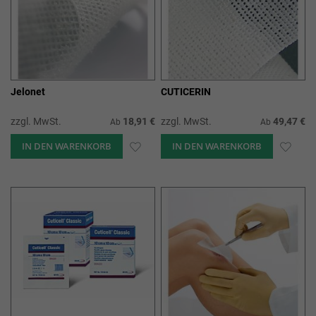
Jelonet
CUTICERIN
zzgl. MwSt.
18,91 €
zzgl. MwSt.
49,47 €
Ab
Ab
IN DEN WARENKORB
ZUR
IN DEN WARENKORB
ZUR
WUNSCHLISTE
WUN
HINZUFÜGEN
HIN