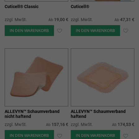
Cuticell® Classic
Cuticell®
zzgl. MwSt.
19,00 €
zzgl. MwSt.
47,31 €
Ab
Ab
IN DEN WARENKORB
ZUR
IN DEN WARENKORB
ZUR
WUNSCHLISTE
WUN
HINZUFÜGEN
HIN
ALLEVYN™ Schaumverband
ALLEVYN™ Schaumverband
nicht haftend
haftend
zzgl. MwSt.
157,16 €
zzgl. MwSt.
174,53 €
Ab
Ab
IN DEN WARENKORB
ZUR
IN DEN WARENKORB
ZUR