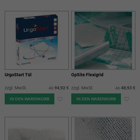
WUNSCHLISTE
WUN
HINZUFÜGEN
HIN
UrgoStart Tül
OpSite Flexigrid
zzgl. MwSt.
94,92 €
zzgl. MwSt.
48,93 €
Ab
Ab
IN DEN WARENKORB
ZUR
IN DEN WARENKORB
ZUR
WUNSCHLISTE
WUN
HINZUFÜGEN
HIN