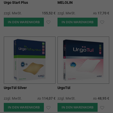
Urgo Start Plus
MELOLIN
zzgl. MwSt.
155,52 €
zzgl. MwSt.
17,70 €
Ab
IN DEN WARENKORB
ZUR
IN DEN WARENKORB
ZUR
WUNSCHLISTE
WUN
HINZUFÜGEN
HIN
UrgoTül Silver
UrgoTül
zzgl. MwSt.
114,07 €
zzgl. MwSt.
48,95 €
Ab
Ab
IN DEN WARENKORB
ZUR
IN DEN WARENKORB
ZUR