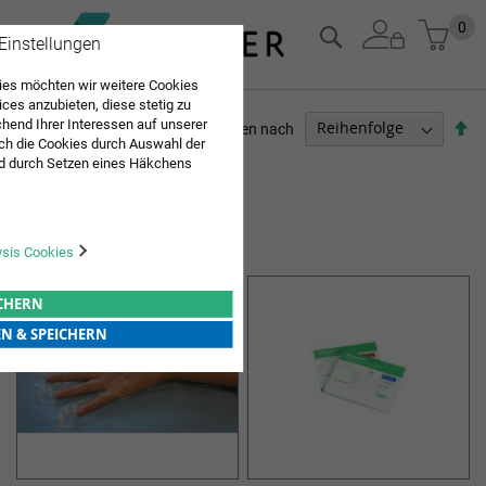
Zum
Mein
0
Suche
 Einstellungen
Inhalt
springen
es möchten wir weitere Cookies
ices anzubieten, diese stetig zu
end Ihrer Interessen auf unserer
Ab
Sortieren nach
ch die Cookies durch Auswahl der
so
ARZTBEDARF
d durch Setzen eines Häkchens
pielt werden. Mit "Speichern"
Sie "alle erlauben & speichern"
5
Elemente
ng aller Cookies ein. Weitere
HANDSCHUHE & FINGERLINGE
r Bestätigung in unserer
ysis Cookies
ICHERN
EN & SPEICHERN