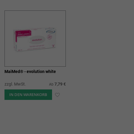
WUNSCHLISTE
WUN
HINZUFÜGEN
HIN
MaiMed® - evolution white
zzgl. MwSt.
7,79 €
Ab
IN DEN WARENKORB
ZUR
WUNSCHLISTE
HINZUFÜGEN