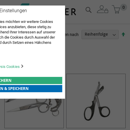
Zum
Mein
0
Suche
 Einstellungen
Inhalt
springen
es möchten wir weitere Cookies
ices anzubieten, diese stetig zu
end Ihrer Interessen auf unserer
Ab
Sortieren nach
ch die Cookies durch Auswahl der
so
d durch Setzen eines Häkchens
PFLEGEBEDARF
pielt werden. Mit "Speichern"
Sie "alle erlauben & speichern"
4
Elemente
ng aller Cookies ein. Weitere
INSTRUMENTE
r Bestätigung in unserer
ysis Cookies
ICHERN
EN & SPEICHERN