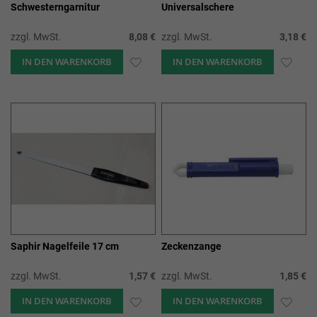
Schwesterngarnitur
Universalschere
zzgl. MwSt.
8,08 €
zzgl. MwSt.
3,18 €
IN DEN WARENKORB
ZUR
IN DEN WARENKORB
ZUR
WUNSCHLISTE
WUN
HINZUFÜGEN
HIN
Saphir Nagelfeile 17 cm
Zeckenzange
zzgl. MwSt.
1,57 €
zzgl. MwSt.
1,85 €
IN DEN WARENKORB
ZUR
IN DEN WARENKORB
ZUR