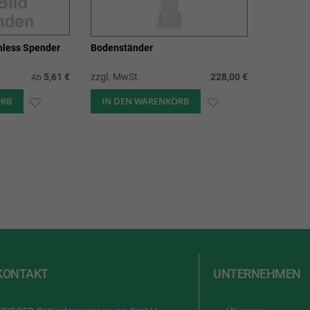
hless Spender
Bodenständer
5,61 €
zzgl. MwSt.
228,00 €
Ab
ORB
ZUR
IN DEN WARENKORB
ZUR
WUNSCHLISTE
WUNSCHLISTE
HINZUFÜGEN
HINZUFÜGEN
KONTAKT
UNTERNEHMEN