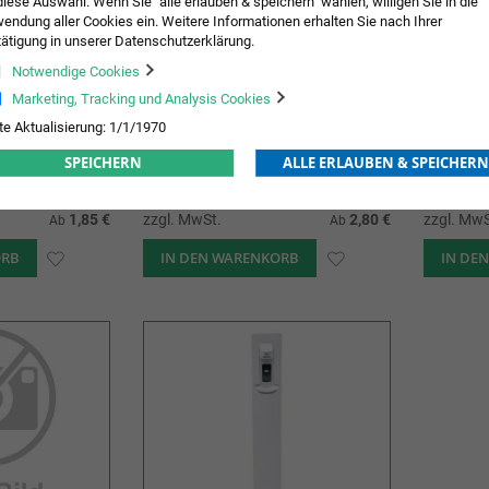
diese Auswahl. Wenn Sie "alle erlauben & speichern" wählen, willigen Sie in die
endung aller Cookies ein. Weitere Informationen erhalten Sie nach Ihrer
ätigung in unserer Datenschutzerklärung.
Notwendige Cookies
Marketing, Tracking und Analysis Cookies
te Aktualisierung: 1/1/1970
SPEICHERN
ALLE ERLAUBEN & SPEICHERN
MaiMed® MyClean HB
Schalenh
mittel
Händedesinfektion biozid
1,85 €
zzgl. MwSt.
2,80 €
zzgl. MwS
Ab
Ab
ORB
ZUR
IN DEN WARENKORB
ZUR
IN DE
WUNSCHLISTE
WUNSCHLISTE
HINZUFÜGEN
HINZUFÜGEN