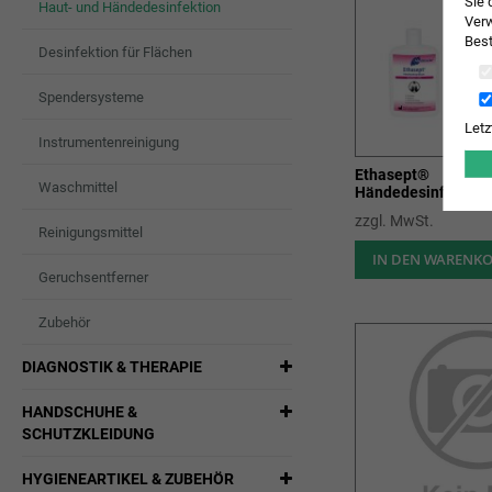
Sie 
Haut- und Händedesinfektion
Verw
Best
Desinfektion für Flächen
Spendersysteme
Letz
Instrumentenreinigung
Ethasept®
Waschmittel
Händedesinfektions
zzgl. MwSt.
Reinigungsmittel
IN DEN WARENK
Geruchsentferner
Zubehör
DIAGNOSTIK & THERAPIE
HANDSCHUHE &
SCHUTZKLEIDUNG
HYGIENEARTIKEL & ZUBEHÖR