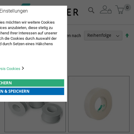
Zum
Mein
0
Suche
 Einstellungen
Inhalt
springen
es möchten wir weitere Cookies
ices anzubieten, diese stetig zu
end Ihrer Interessen auf unserer
Ab
Sortieren nach
ch die Cookies durch Auswahl der
so
d durch Setzen eines Häkchens
PFLEGEBEDARF
pielt werden. Mit "Speichern"
Sie "alle erlauben & speichern"
4
Elemente
ng aller Cookies ein. Weitere
HEFTPFLASTER
r Bestätigung in unserer
ysis Cookies
ICHERN
EN & SPEICHERN