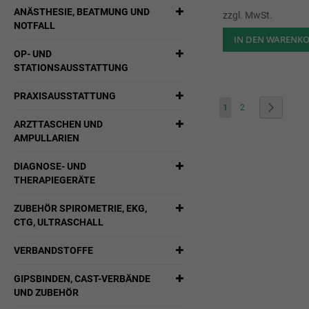
ANÄSTHESIE, BEATMUNG UND
zzgl. MwSt.
NOTFALL
IN DEN WARENK
OP- UND
STATIONSAUSSTATTUNG
PRAXISAUSSTATTUNG
Seite
Sie lesen gerade die Sei
Seite
Seite
Weiter
1
2
ARZTTASCHEN UND
AMPULLARIEN
DIAGNOSE- UND
THERAPIEGERÄTE
ZUBEHÖR SPIROMETRIE, EKG,
CTG, ULTRASCHALL
VERBANDSTOFFE
GIPSBINDEN, CAST-VERBÄNDE
UND ZUBEHÖR