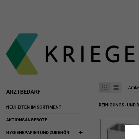
Zum
Inhalt
springen
Anzeigen
Liste
Liste
Artik
ARZTBEDARF
als
REINIGUNGS- UND 
NEUHEITEN IM SORTIMENT
AKTIONSANGEBOTE
HYGIENEPAPIER UND ZUBEHÖR