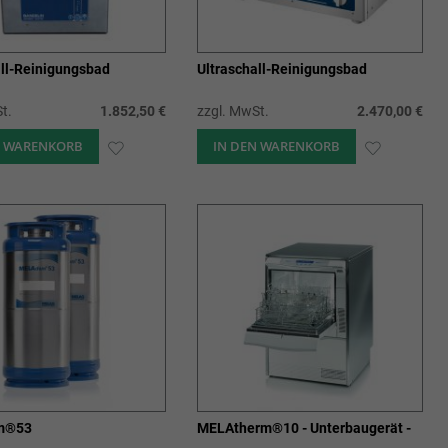
all-Reinigungsbad
Ultraschall-Reinigungsbad
t.
1.852,50 €
zzgl. MwSt.
2.470,00 €
N WARENKORB
ZUR
IN DEN WARENKORB
ZUR
WUNSCHLISTE
WUNSCHL
HINZUFÜGEN
HINZUFÜ
m®53
MELAtherm®10 - Unterbaugerät -