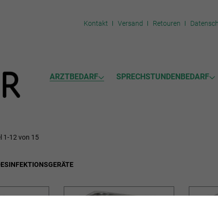
Kontakt
Versand
Retouren
Datensc
ARZTBEDARF
SPRECHSTUNDENBEDARF
el
1
-
12
von
15
DESINFEKTIONSGERÄTE