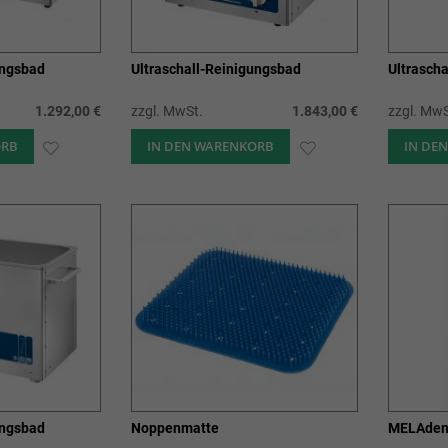
ungsbad
Ultraschall-Reinigungsbad
Ultrasch
1.292,00 €
zzgl. MwSt.
1.843,00 €
zzgl. MwS
ORB
ZUR
IN DEN WARENKORB
ZUR
IN DE
WUNSCHLISTE
WUNSCHLISTE
HINZUFÜGEN
HINZUFÜGEN
ungsbad
Noppenmatte
MELAde