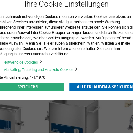
Ihre Cookie Einstellungen
n technisch notwendigen Cookies möchten wir weitere Cookies einsetzen, um 
zahl von Services anzubieten, diese stetig zu verbessern sowie Werbung
prechend Ihrer Interessen auf unserer Webseite anzuzeigen. Sie können sich d
ies durch Auswahl der Cookie-Gruppen anzeigen lassen und durch Setzen eine
hens entscheiden, welche Cookies ausgespielt werden. Mit "Speichern" bestät
diese Auswahl. Wenn Sie "alle erlauben & speichern" wählen, willigen Sie in die
ungsbad
Ultraschall-Reinigungsbad
Ultrasch
endung aller Cookies ein. Weitere Informationen erhalten Sie nach Ihrer
ätigung in unserer Datenschutzerklärung.
446,50 €
zzgl. MwSt.
707,75 €
zzgl. MwS
Notwendige Cookies
ORB
ZUR
IN DEN WARENKORB
ZUR
IN DE
Marketing, Tracking und Analysis Cookies
te Aktualisierung: 1/1/1970
WUNSCHLISTE
WUNSCHLISTE
SPEICHERN
ALLE ERLAUBEN & SPEICHERN
HINZUFÜGEN
HINZUFÜGEN