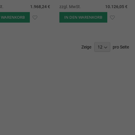
t.
1.968,24 €
zzgl. MwSt.
10.126,05 €
N WARENKORB
ZUR
IN DEN WARENKORB
ZUR
WUNSCHLISTE
WUNSCHL
HINZUFÜGEN
HINZUFÜ
Zeige
pro Seite