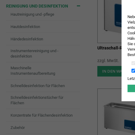
REINIGUNG UND DESINFEKTION
Hautreinigung und -pflege
Nebe
Viel
Hautdesinfektion
ents
Cook
Häkc
Händedesinfektion
Sie 
Ultraschall-Reinig
Verw
Instrumentenreinigung und -
Best
desinfektion
zzgl. MwSt.
Maschinelle
IN DEN WARENK
Instrumentenaufbereitung
Letz
Schnelldesinfektion für Flächen
Schnelldesinfektionstücher für
Flächen
Konzentrate für Flächendesinfektion
Zubehör