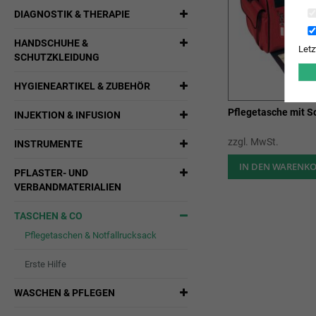
DIAGNOSTIK & THERAPIE
HANDSCHUHE &
Letz
SCHUTZKLEIDUNG
HYGIENEARTIKEL & ZUBEHÖR
Pflegetasche mit Sc
INJEKTION & INFUSION
zzgl. MwSt.
INSTRUMENTE
IN DEN WARENK
PFLASTER- UND
VERBANDMATERIALIEN
TASCHEN & CO
Pflegetaschen & Notfallrucksack
Erste Hilfe
WASCHEN & PFLEGEN