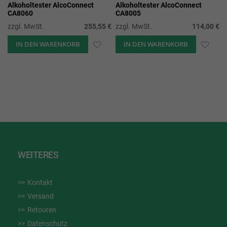
Alkoholtester AlcoConnect
Alkoholtester AlcoConnect
CA8060
CA8005
zzgl. MwSt.
255,55 €
zzgl. MwSt.
114,00 €
IN DEN WARENKORB
ZUR
IN DEN WARENKORB
ZUR
WUNSCHLISTE
WUN
HINZUFÜGEN
HIN
WEITERES
Kontakt
Versand
Retouren
Datenschutz