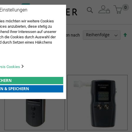
Zum
Mein
0
Suche
 Einstellungen
Inhalt
springen
es möchten wir weitere Cookies
ices anzubieten, diese stetig zu
end Ihrer Interessen auf unserer
Ab
Sortieren nach
ch die Cookies durch Auswahl der
so
d durch Setzen eines Häkchens
PFLEGEBEDARF
pielt werden. Mit "Speichern"
Sie "alle erlauben & speichern"
2
Elemente
ng aller Cookies ein. Weitere
ALKOHOLTESTGERÄT
r Bestätigung in unserer
ysis Cookies
ICHERN
EN & SPEICHERN