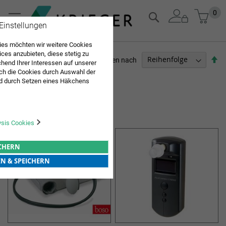
Zum
Mein
0
Suche
Inhalt
 Einstellungen
springen
es möchten wir weitere Cookies
ices anzubieten, diese stetig zu
Ab
Sortieren nach
end Ihrer Interessen auf unserer
so
ch die Cookies durch Auswahl der
PFLEGEBEDARF
d durch Setzen eines Häkchens
pielt werden. Mit "Speichern"
Artikel
1
-
12
von
32
Sie "alle erlauben & speichern"
DIAGNOSTIK & THERAPIE
ng aller Cookies ein. Weitere
r Bestätigung in unserer
ysis Cookies
ICHERN
EN & SPEICHERN