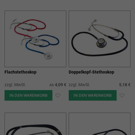
WUNSCHLISTE
WUN
HINZUFÜGEN
HIN
Flachstethoskop
Doppelkopf-Stethoskop
zzgl. MwSt.
4,09 €
zzgl. MwSt.
5,18 €
Ab
IN DEN WARENKORB
ZUR
IN DEN WARENKORB
ZUR
WUNSCHLISTE
WUN
HINZUFÜGEN
HIN