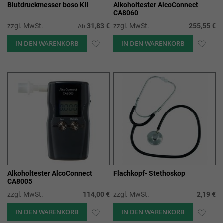
Blutdruckmesser boso KII
Alkoholtester AlcoConnect
CA8060
zzgl. MwSt.
31,83 €
zzgl. MwSt.
255,55 €
Ab
IN DEN WARENKORB
ZUR
IN DEN WARENKORB
ZUR
WUNSCHLISTE
WUN
HINZUFÜGEN
HIN
Alkoholtester AlcoConnect
Flachkopf- Stethoskop
CA8005
zzgl. MwSt.
114,00 €
zzgl. MwSt.
2,19 €
IN DEN WARENKORB
ZUR
IN DEN WARENKORB
ZUR