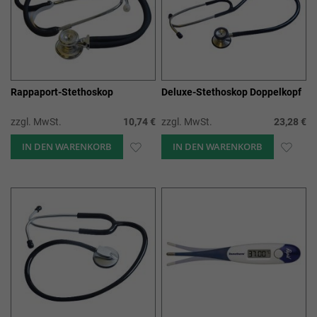
Rappaport-Stethoskop
Deluxe-Stethoskop Doppelkopf
zzgl. MwSt.
10,74 €
zzgl. MwSt.
23,28 €
IN DEN WARENKORB
ZUR
IN DEN WARENKORB
ZUR
WUNSCHLISTE
WUN
HINZUFÜGEN
HIN