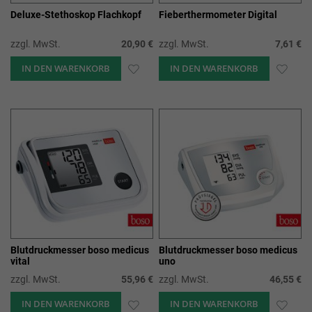
Deluxe-Stethoskop Flachkopf
Fieberthermometer Digital
zzgl. MwSt.
20,90 €
zzgl. MwSt.
7,61 €
IN DEN WARENKORB
ZUR
IN DEN WARENKORB
ZUR
WUNSCHLISTE
WUN
HINZUFÜGEN
HIN
Blutdruckmesser boso medicus
Blutdruckmesser boso medicus
vital
uno
zzgl. MwSt.
55,96 €
zzgl. MwSt.
46,55 €
IN DEN WARENKORB
ZUR
IN DEN WARENKORB
ZUR