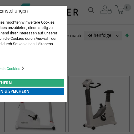
Zum
Mein
0
Suche
 Einstellungen
Inhalt
springen
es möchten wir weitere Cookies
ices anzubieten, diese stetig zu
end Ihrer Interessen auf unserer
Ab
Sortieren nach
ch die Cookies durch Auswahl der
so
d durch Setzen eines Häkchens
ARZTBEDARF
pielt werden. Mit "Speichern"
Sie "alle erlauben & speichern"
3
Elemente
ng aller Cookies ein. Weitere
ERGOMETER
r Bestätigung in unserer
ysis Cookies
ICHERN
EN & SPEICHERN