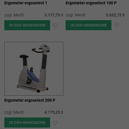
Ergometer ergoselect 1
Ergometer ergoselect 100 P
zzgl. MwSt.
3.177,75 €
zzgl. MwSt.
3.652,75 €
IN DEN WARENKORB
ZUR
IN DEN WARENKORB
ZUR
WUNSCHLISTE
WUN
HINZUFÜGEN
HIN
Ergometer ergoselect 200 P
zzgl. MwSt.
4.175,25 €
IN DEN WARENKORB
ZUR