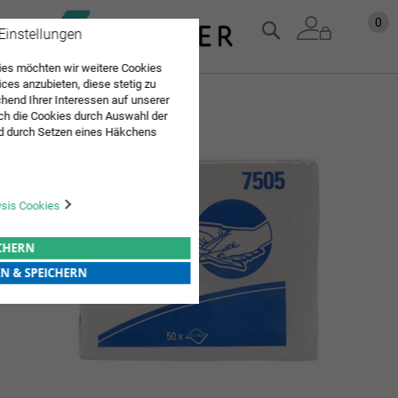
Zum
Mein
0
Suche
 Einstellungen
Inhalt
springen
es möchten wir weitere Cookies
ices anzubieten, diese stetig zu
Zum
end Ihrer Interessen auf unserer
ch die Cookies durch Auswahl der
Ende
d durch Setzen eines Häkchens
der
pielt werden. Mit "Speichern"
Bildgalerie
Sie "alle erlauben & speichern"
springen
ng aller Cookies ein. Weitere
r Bestätigung in unserer
ysis Cookies
ICHERN
EN & SPEICHERN