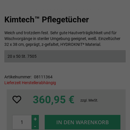
Zum
Kimtech™ Pflegetücher
Anfang
der
Bildgalerie
Weich und trotzdem fest. Sehr gute Hautverträglichkeit und für
springen
Wischvorgänge in steriler Umgebung geeignet, weiß. Einzeltücher
32 x 38 cm, geprägt, z-gefaltet, HYDROKNIT* Material.
20 x 50 St. 7505
Artikelnummer
08111364
Lieferzeit Herstellerabhängig
360,95 €
zzgl. MwSt.
+
IN DEN WARENKORB
-