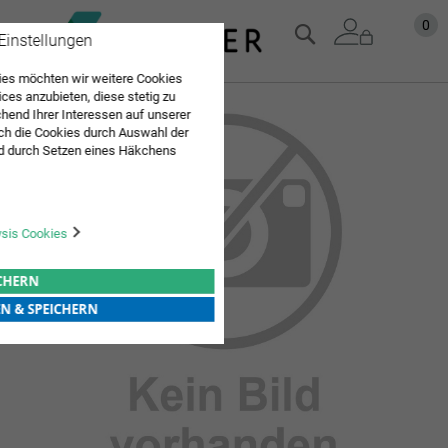
Zum
Mein
0
Suche
 Einstellungen
Inhalt
springen
es möchten wir weitere Cookies
ices anzubieten, diese stetig zu
Zum
end Ihrer Interessen auf unserer
Ende
ch die Cookies durch Auswahl der
d durch Setzen eines Häkchens
der
pielt werden. Mit "Speichern"
Bildgalerie
Sie "alle erlauben & speichern"
springen
ng aller Cookies ein. Weitere
r Bestätigung in unserer
ysis Cookies
ICHERN
EN & SPEICHERN