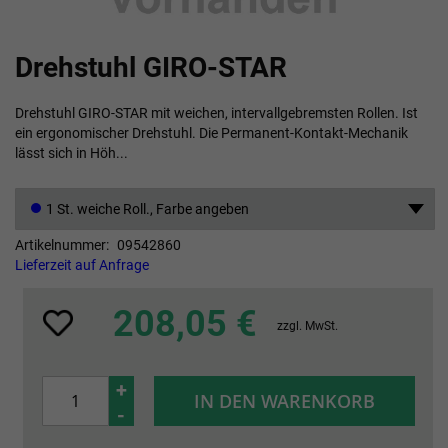
Zum
Drehstuhl GIRO-STAR
Anfang
der
Bildgalerie
Drehstuhl GIRO-STAR mit weichen, intervallgebremsten Rollen. Ist
springen
ein ergonomischer Drehstuhl. Die Permanent-Kontakt-Mechanik
lässt sich in Höh...
1 St. weiche Roll., Farbe angeben
Artikelnummer
09542860
Lieferzeit auf Anfrage
208,05 €
zzgl. MwSt.
+
IN DEN WARENKORB
-