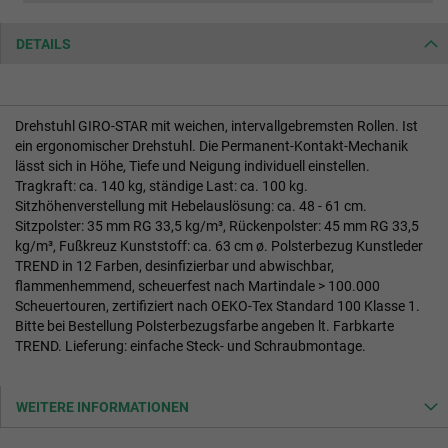
DETAILS
Drehstuhl GIRO-STAR mit weichen, intervallgebremsten Rollen. Ist
ein ergonomischer Drehstuhl. Die Permanent-Kontakt-Mechanik
lässt sich in Höhe, Tiefe und Neigung individuell einstellen.
Tragkraft: ca. 140 kg, ständige Last: ca. 100 kg.
Sitzhöhenverstellung mit Hebelauslösung: ca. 48 - 61 cm.
Sitzpolster: 35 mm RG 33,5 kg/m³, Rückenpolster: 45 mm RG 33,5
kg/m³, Fußkreuz Kunststoff: ca. 63 cm ø. Polsterbezug Kunstleder
TREND in 12 Farben, desinfizierbar und abwischbar,
flammenhemmend, scheuerfest nach Martindale > 100.000
Scheuertouren, zertifiziert nach OEKO-Tex Standard 100 Klasse 1.
Bitte bei Bestellung Polsterbezugsfarbe angeben lt. Farbkarte
TREND. Lieferung: einfache Steck- und Schraubmontage.
WEITERE INFORMATIONEN