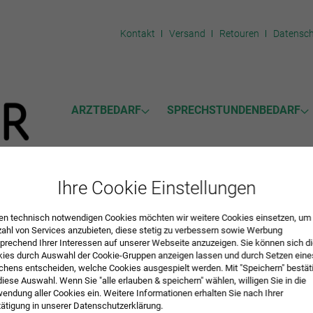
Kontakt
Versand
Retouren
Datensc
ARZTBEDARF
SPRECHSTUNDENBEDARF
Ihre Cookie Einstellungen
n technisch notwendigen Cookies möchten wir weitere Cookies einsetzen, um 
traossärer Zugang
zahl von Services anzubieten, diese stetig zu verbessern sowie Werbung
prechend Ihrer Interessen auf unserer Webseite anzuzeigen. Sie können sich d
 Instrument für schnellen intraossären Zugang für kritische Notfallsitua
ies durch Auswahl der Cookie-Gruppen anzeigen lassen und durch Setzen eine
hens entscheiden, welche Cookies ausgespielt werden. Mit "Speichern" bestät
diese Auswahl. Wenn Sie "alle erlauben & speichern" wählen, willigen Sie in die
 18 G Trokar, Kinder 0-12 Jahre
endung aller Cookies ein. Weitere Informationen erhalten Sie nach Ihrer
ätigung in unserer Datenschutzerklärung.
r
08112013