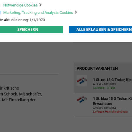
99,75
 Tage
Notwendige Cookies
Marketing, Tracking und Analysis Cookies
te Aktualisierung: 1/1/1970
SPEICHERN
ALLE ERLAUBEN & SPEICHERN
PRODUKTVARIANTEN
1 St. rot 18 G Trokar, Ki
Artikelnr. 08112013
r kritische
Lieferzeit: 1-3 Tage
m Schock. Mit scharfer,
1 St. blau 15 G Trokar, K
Mit Einstellung der
Erwachsene
Artikelnr. 08112014
Lieferzeit: Herstellerabhängig