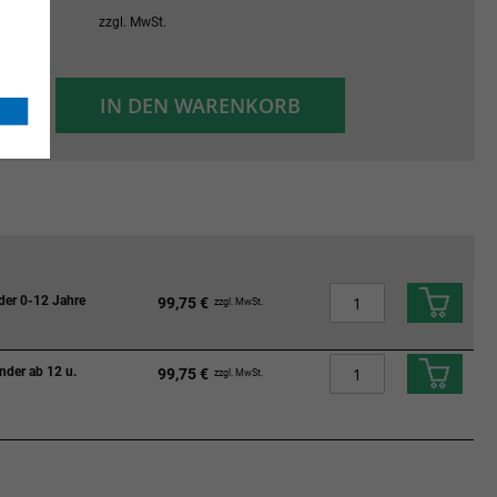
 €
zzgl. MwSt.
+
IN DEN WARENKORB
-
nder 0-12 Jahre
99,75 €
zzgl. MwSt.
inder ab 12 u.
99,75 €
zzgl. MwSt.